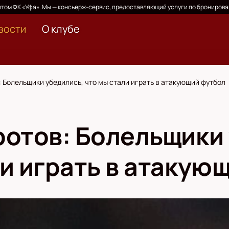
том ФК «Уфа». Мы — консьерж-сервис, предоставляющий услуги по бронирова
вости
О клубе
 Болельщики убедились, что мы стали играть в атакующий футбол
ротов: Болельщики
ли играть в атакую