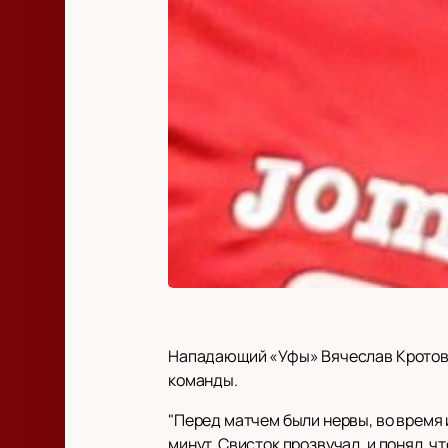
Нападающий «Уфы» Вячеслав Кротов п
команды.
"Перед матчем были нервы, во время и
минут. Свисток прозвучал, и понял, ч