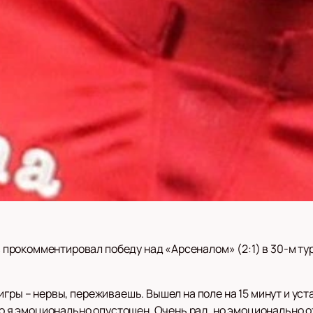
рокомментировал победу над «Арсеналом» (2:1) в 30-м тур
гры – нервы, переживаешь. Вышел на поле на 15 минут и уста
то я эмоционально опустошен. Очень рад, но эмоционально от