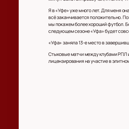
Я в «Уфе» уже много лет. Для меня о
всё заканчивается положительно. П
мы покажем более хороший футбол. Бо
следующем сезоне «Уфа» будет совсем
«Уфа» заняла 13-е место в завершивш
Стыковые матчи между клубами РПЛ и
лицензирования на участие в элитно