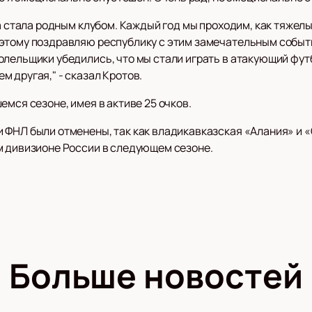
на стала родным клубом. Каждый год мы проходим, как тяжелы
оэтому поздравляю республику с этим замечательным событ
лельщики убедились, что мы стали играть в атакующий футб
 другая," - сказал Кротов.
емся сезоне, имея в активе 25 очков.
 ФНЛ были отменены, так как владикавказская «Алания» и 
м дивизионе России в следующем сезоне.
Больше новостей