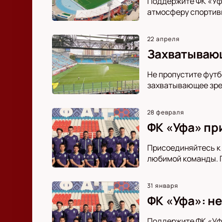
Поддержите ФК «Уфа
атмосферу спортивн
22 апреля
Захватывающ
Не пропустите футб
захватывающее зре
28 февраля
ФК «Уфа» пр
Присоединяйтесь к 
любимой команды. П
31 января
ФК «Уфа»: н
Поддержите ФК «Уфа