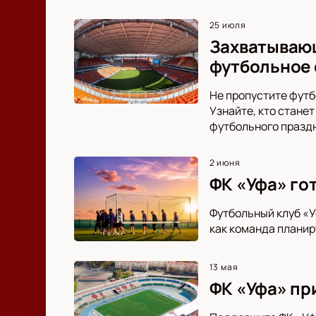
25 июля
Захватывающ
футбольное 
Не пропустите футб
Узнайте, кто стане
футбольного празд
2 июня
ФК «Уфа» го
Футбольный клуб «У
как команда планир
13 мая
ФК «Уфа» пр