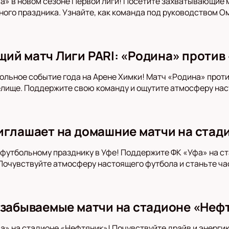
» в новом сезоне Первой лиги! Посетите захватывающие 
ого праздника. Узнайте, как команда под руководством О
ий матч Лиги PARI: «Родина» против 
ольное событие года на Арене Химки! Матч «Родина» прот
лище. Поддержите свою команду и ощутите атмосферу нас
иглашает на домашние матчи на стад
футбольному празднику в Уфе! Поддержите ФК «Уфа» на с
очувствуйте атмосферу настоящего футбола и станьте ча
езабываемые матчи на стадионе «Нефт
» на стадионе «Нефтяник»! Почувствуйте драйв и энергию 