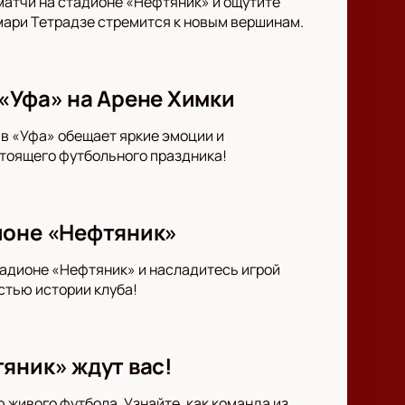
матчи на стадионе «Нефтяник» и ощутите
мари Тетрадзе стремится к новым вершинам.
«Уфа» на Арене Химки
ив «Уфа» обещает яркие эмоции и
тоящего футбольного праздника!
ионе «Нефтяник»
тадионе «Нефтяник» и насладитесь игрой
стью истории клуба!
яник» ждут вас!
живого футбола. Узнайте, как команда из