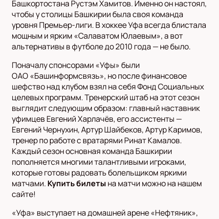
Башкортостана Рустэм Хамитов. Именно он настоял,
чтобы у столицы Башкирии была своя команда
уровня Премьер-лиги. В хоккее Уфа всегда блистала
мощным и ярким «Салаватом Юлаевым», а вот
альтернативы в футболе до 2010 года — не было.
Поначалу спонсорами «Уфы» были
ОАО «Башинформсвязь», но после финансовое
шефство над клубом взял на себя Фонд Социальных
целевых программ. Тренерский штаб на этот сезон
выглядит следующим образом: главный наставник
уфимцев Евгений Харлачёв, его ассистенты —
Евгений Чернухин, Артур Шайбеков, Артур Каримов,
тренер по работе с вратарями Ринат Камалов.
Каждый сезон основная команда Башкирии
пополняется многими талантливыми игроками,
которые готовы радовать болельщиком яркими
матчами.
Купить билеты
на матчи можно на нашем
сайте!
«Уфа» выступает на домашней арене «Нефтяник»,