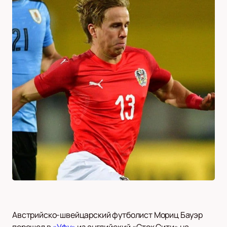
Австрийско-швейцарский футболист Мориц Бауэр
перешел в
«Уфу»
из английский «Сток Сити» на