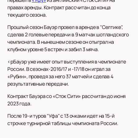
правах аренды. Контракт рассчитан до конца
текущего сезона.
Прошлый сезон Бауэр провел в аренде в "Селтике",
сделав 2 голевые передачи в 9 матчах шотландского
чемпионата. В нынешнем сезоне он отыграл на
клубном уровне 5 встреч и забил 3 мяча.
<pБауэр уже имеет опыт выступления в чемпионате
России. В сезонах-2016/17 и -17/18 он играл за
«Рубин», проведя за него 37 матчей и сделав 4
результативные передачи.
Контракт Бауэра со «Сток Сити» рассчитан до июня
2023 года.
После 19-и туров "Уфа" с 13 очками идет на 15-й
строчке турнирной таблицы чемпионата России.