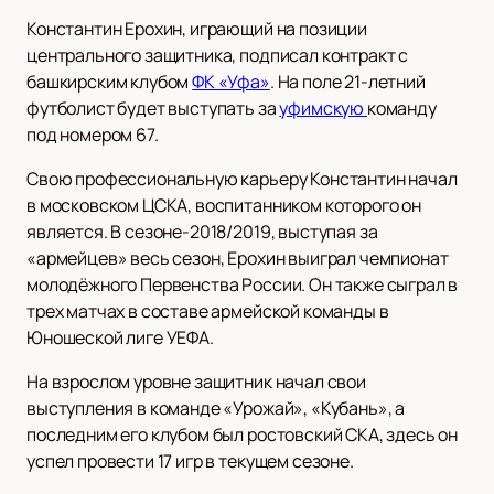
Константин Ерохин, играющий на позиции
центрального защитника, подписал контракт с
башкирским клубом
ФК «Уфа»
. На поле 21-летний
футболист будет выступать за
уфимскую
команду
под номером 67.
Свою профессиональную карьеру Константин начал
в московском ЦСКА, воспитанником которого он
является. В сезоне-2018/2019, выступая за
«армейцев» весь сезон, Ерохин выиграл чемпионат
молодёжного Первенства России. Он также сыграл в
трех матчах в составе армейской команды в
Юношеской лиге УЕФА.
На взрослом уровне защитник начал свои
выступления в команде «Урожай», «Кубань», а
последним его клубом был ростовский СКА, здесь он
успел провести 17 игр в текущем сезоне.