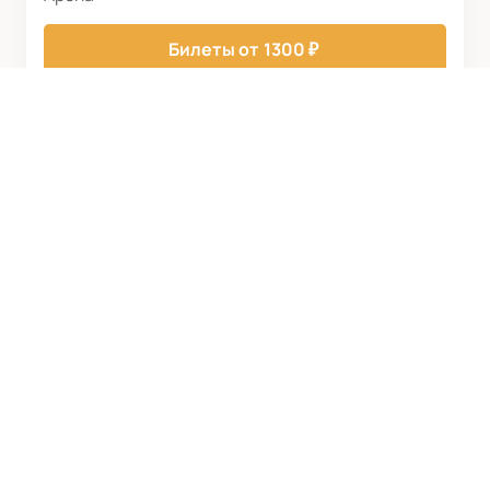
Билеты от
1300
₽
ФК УФА
Билеты и матчи
Новости