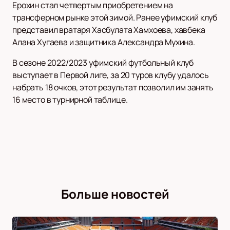
Ерохин стал четвертым приобретением на
трансферном рынке этой зимой. Ранее уфимский клуб
представил вратаря Хасбулата Хамхоева, хавбека
Алана Хугаева и защитника Александра Мухина.
В сезоне 2022/2023 уфимский футбольный клуб
выступает в Первой лиге, за 20 туров клубу удалось
набрать 18 очков, этот результат позволил им занять
16 место в турнирной таблице.
Больше новостей