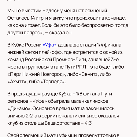
Мы не вылетим – здесь у меня нет сомнений.
Осталось 14 игр, и я вижу, что происходит в команде,
как она играет. Если бы это было беспросветно, тогда
другой вопрос», — сказал он.
В Кубке России
«Уфа»
дошла до стадии 1/4 финала
нижней сетки плей-офф, где встретится с одной из
команд Российской Премьер-Лиги, занявшей 3-е
место в групповом этапе Пути РПЛ – это будет либо
«Пари Нижний Новгород», либо «Зенит», либо
«Ахмат», либо «Торпедо».
В предыдущем раунде Кубка – 1/8 финала Пути
регионов – «Уфа» обыграла махачкалинское
«Динамо». Основное время матча закончилось
вничью 2:2, а в серии пенальти сильнее оказался
клуб из столицы Башкортостана – 4:3.
Свой следующий матч уфимцы проведут только в