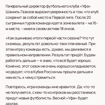
Генеральный директор футбольного клуба «Уфа»
Шамиль Газизов выразил уверенность в том, что клуб
сохранит за собой место в Первой лиге. После 20
сыгранных туров команда идет в зоне вылета – на 16-
м месте, – имея в своем активе 18 очков.
«Как оцениваю итоги первой части сезона? Что тут
скажешь, результат довольно-таки плачевный. При
этом игра у команды есть, думаю, мы движемся в
правильном направлении. Результат придёт. Будем
работать дальше — я знаю, что всё будет хорошо.
Конечно, этот сезон не очень хорошо складывается,
но радует, что в Кубке России мы прошли дальше и
нам есть, к чему стремиться.
Повторюсь, игра команды мне нравится. Да, что-то
не получается, с кем-то из игроков мы расстанемся,
придут новые футболисты. Весной «Уфа» будет
другая.