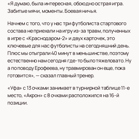
«Я думаю, была интересная, обоюдно острая игра.
Забитые мячи, моменты. Боевая ничья.
Начнем с того, что у нас три футболиста стартового
состава не приехали на игру из-за травм, полученных
в игре с «Краснодаром-2» и двух карточек, это
ключевые для нас футболисты на сегодняшний день.
Плюс мы отыграли 40 минут в меньшинстве, поэтому
естественно нам сегодня где-то было тяжеловато. Ну
а по поводу Ерофеева, ну травмирован он еще, пока
готовится», — сказал главный тренер.
«Уфа» с 13 очками занимает в турнирной таблице 11-е
место, «Акрон» с 8 очками расположился на 16-й
позиции.