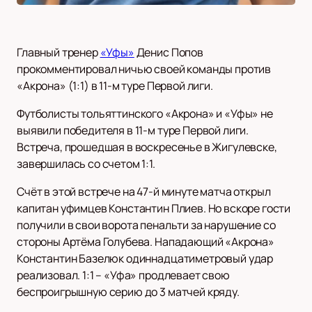
Главный тренер
«Уфы»
Денис Попов
прокомментировал ничью своей команды против
«Акрона» (1:1) в 11-м туре Первой лиги.
Футболисты тольяттинского «Акрона» и «Уфы» не
выявили победителя в 11-м туре Первой лиги.
Встреча, прошедшая в воскресенье в Жигулевске,
завершилась со счетом 1:1.
Счёт в этой встрече на 47-й минуте матча открыл
капитан уфимцев Константин Плиев. Но вскоре гости
получили в свои ворота пенальти за нарушение со
стороны Артёма Голубева. Нападающий «Акрона»
Константин Базелюк одиннадцатиметровый удар
реализовал. 1:1 – «Уфа» продлевает свою
беспроигрышную серию до 3 матчей кряду.