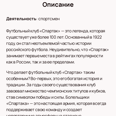
Описание
Деятельность
:
спортсмен
Футбольный клуб «Спартак» — это легенда, которая
существует уже более 100 лет. Основанный в 1922
году, он стал неотъемлемой частью истории
российского футбола. Неудивительно, что «Спартак»
занимает первые места в рейтингах популярности
как в России, так и за ее пределами.
Что делает футбольный клуб «Спартак» таким
особенным? Во-первых, это его богатая история и
традиции. За годы своего существования клуб
завоевал множество чемпионских титулов и кубков,
став символом победы и силы. Болельщики
«Спартака» — это настоящая армия, которая всегда
поддерживает свою команду и создает
неповторимую атмосферу на стадионе.