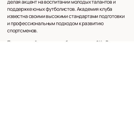
делая акцент на воспитании молодых талантов и
поддержке юных футболистов. Академия клуба
известна своими высокими стандартами подготовки
и профессиональным подходом к развитию
спортсменов.
Присоединяйтесь к числу болельщиков ФК «Родина»
и поддержите команду на пути к новым вершинам
российского футбола. Следите за новостями клуба и
наслаждайтесь захватывающими матчами!
ФК УФА