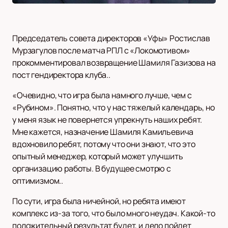
Председатель совета директоров «Уфы» Ростислав
Мурзагулов после матча РПЛ с «Локомотивом»
прокомментировал возвращение Шамиля Газизова на
пост гендиректора клуба..
«Очевидно, что игра была намного лучше, чем с
«Рубином». Понятно, что у нас тяжелый календарь, но
у меня язык не повернется упрекнуть наших ребят.
Мне кажется, назначение Шамиля Камильевича
вдохновило ребят, потому что они знают, что это
опытный менеджер, который может улучшить
организацию работы. В будущее смотрю с
оптимизмом..
По сути, игра была ничейной, но ребята имеют
комплекс из-за того, что было много неудач. Какой-то
положительный результат будет, и дело пойдет