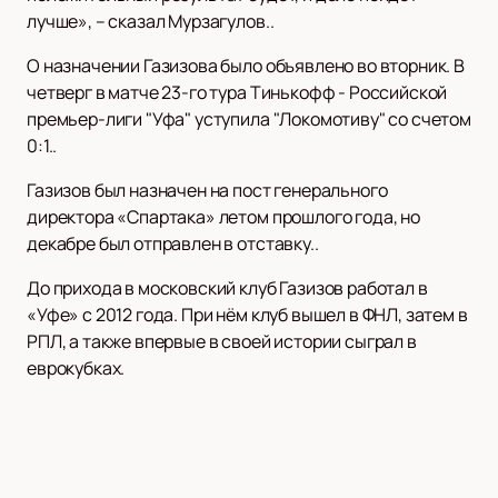
лучше», – сказал Мурзагулов..
О назначении Газизова было объявлено во вторник. В
четверг в матче 23-го тура Тинькофф - Российской
премьер-лиги "Уфа" уступила "Локомотиву" со счетом
0:1..
Газизов был назначен на пост генерального
директора «Спартака» летом прошлого года, но
декабре был отправлен в отставку..
До прихода в московский клуб Газизов работал в
«Уфе» с 2012 года. При нём клуб вышел в ФНЛ, затем в
РПЛ, а также впервые в своей истории сыграл в
еврокубках.