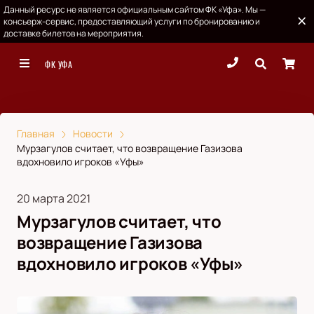
Данный ресурс не является официальным сайтом ФК «Уфа». Мы —
консьерж-сервис, предоставляющий услуги по бронированию и
доставке билетов на мероприятия.
ФК УФА
Главная
Новости
Мурзагулов считает, что возвращение Газизова
вдохновило игроков «Уфы»
20 марта 2021
Мурзагулов считает, что
возвращение Газизова
вдохновило игроков «Уфы»