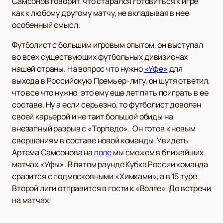
Самсонов говорит, что старался готовиться к игре
как к любому другому матчу, не вкладывая в нее
особенный смысл.
Футболист с большим игровым опытом, он выступал
во всех существующих футбольных дивизионах
нашей страны. На вопрос что нужно
«Уфе»
для
выхода в Российскую Премьер-лигу, он шутя ответил,
что все что нужно, это ему еще лет пять поиграть в ее
составе. Ну а если серьезно, то футболист доволен
своей карьерой и не таит большой обиды на
внезапный разрыв с «Торпедо». Он готов к новым
свершениям в составе новой команды. Увидеть
Артема Самсонова на
поле
мы сможем в ближайших
матчах «Уфы». В пятом раунде Кубка России команда
сразится с подмосковными «Химками», а в 15 туре
Второй лиги отправится в гости к «Волге». До встречи
на матчах!