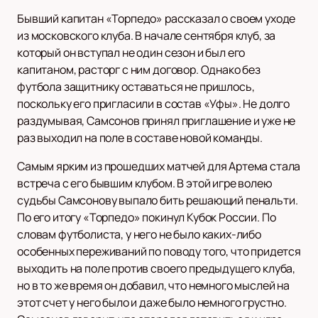
Бывший капитан «Торпедо» рассказал о своем уходе
из московского клуба. В начале сентября клуб, за
который он вступал не один сезон и был его
капитаном, расторг с ним договор. Однако без
футбола защитнику оставаться не пришлось,
поскольку его пригласили в состав «Уфы». Не долго
раздумывая, Самсонов принял приглашение и уже не
раз выходил на поле в составе новой команды.
Самым ярким из прошедших матчей для Артема стала
встреча с его бывшим клубом. В этой игре волею
судьбы Самсонову выпало бить решающий пенальти.
По его итогу «Торпедо» покинул Кубок России. По
словам футболиста, у него не было каких-либо
особенных переживаний по поводу того, что придется
выходить на поле против своего предыдущего клуба,
но в то же время он добавил, что немного мыслей на
этот счет у него было и даже было немного грустно.