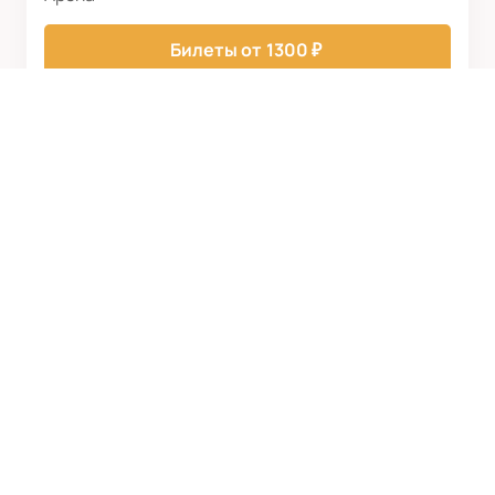
Билеты от
1300
₽
ФК УФА
Билеты и матчи
Новости