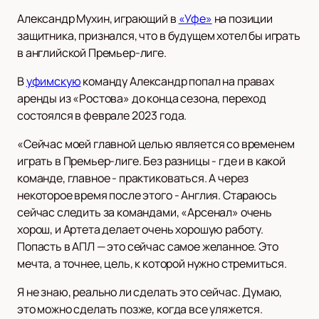
Александр Мухин, играющий в
«Уфе»
на позиции
защитника, признался, что в будущем хотел бы играть
в английской Премьер-лиге.
В
уфимскую
команду Александр попал на правах
аренды из «Ростова» до конца сезона, переход
состоялся в феврале 2023 года.
«Сейчас моей главной целью является со временем
играть в Премьер-лиге. Без разницы - где и в какой
команде, главное - практиковаться. А через
некоторое время после этого - Англия. Стараюсь
сейчас следить за командами, «Арсенал» очень
хорош, и Артета делает очень хорошую работу.
Попасть в АПЛ — это сейчас самое желанное. Это
мечта, а точнее, цель, к которой нужно стремиться.
Я не знаю, реально ли сделать это сейчас. Думаю,
это можно сделать позже, когда все уляжется.