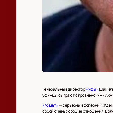
Генеральный директор
«Уфы»
Шамиль
уфимцы сыграют с грозненским «Ахма
«Ахмат»
— серьезный соперник. Ждем 
собой очень хорошие отношения. Бол