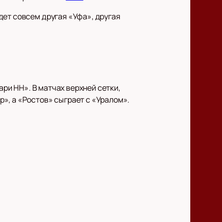
дет совсем другая «Уфа», другая
ари НН». В матчах верхней сетки,
», а «Ростов» сыграет с «Уралом».