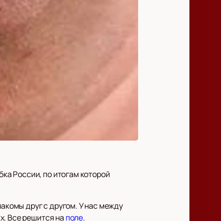
ка России, по итогам которой
акомы друг с другом. У нас между
х. Все решится на
поле
.