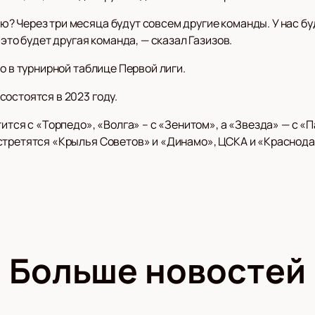
? Через три месяца будут совсем другие команды. У нас бу
 это будет другая команда, — сказал Газизов.
о в турнирной таблице Первой лиги.
остоятся в 2023 году.
ится с «Торпедо», «Волга» – с «Зенитом», а «Звезда» — с «П
стретятся «Крылья Советов» и «Динамо», ЦСКА и «Краснодар
Больше новостей