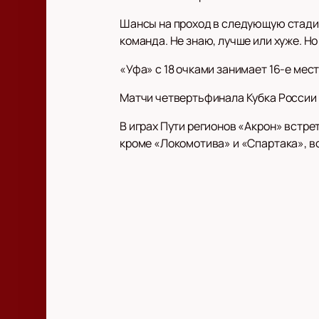
Шансы на проход в следующую стадию
команда. Не знаю, лучше или хуже. Но
«Уфа» с 18 очками занимает 16-е мест
Матчи четвертьфинала Кубка России с
В играх Пути регионов «Акрон» встрет
кроме «Локомотива» и «Спартака», в