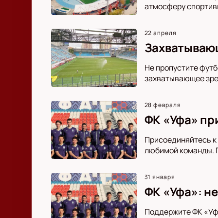
атмосферу спортивн
22 апреля
Захватывающ
Не пропустите футб
захватывающее зре
28 февраля
ФК «Уфа» пр
Присоединяйтесь к 
любимой команды. П
31 января
ФК «Уфа»: н
Поддержите ФК «Уфа