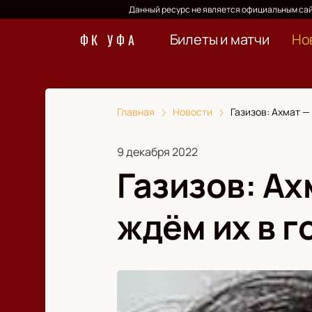
Данный ресурс не является официальным сай
Билеты и матчи
Но
ФК УФА
Главная
Новости
Газизов: Ахмат —
9 декабря 2022
Газизов: А
ждём их в г