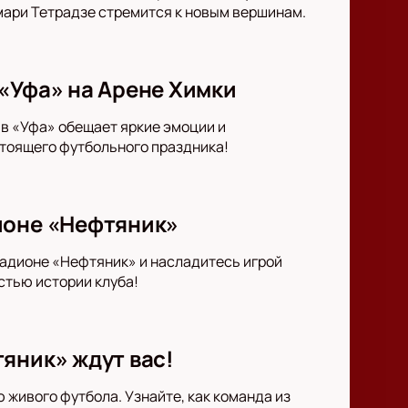
мари Тетрадзе стремится к новым вершинам.
«Уфа» на Арене Химки
ив «Уфа» обещает яркие эмоции и
тоящего футбольного праздника!
ионе «Нефтяник»
тадионе «Нефтяник» и насладитесь игрой
стью истории клуба!
яник» ждут вас!
живого футбола. Узнайте, как команда из