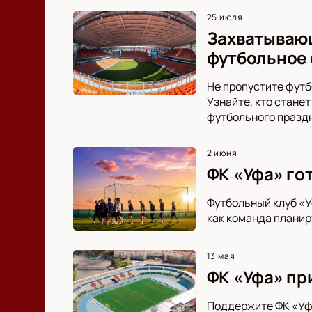
25 июля
Захватывающ
футбольное 
Не пропустите футб
Узнайте, кто стане
футбольного празд
2 июня
ФК «Уфа» го
Футбольный клуб «У
как команда планир
13 мая
ФК «Уфа» пр
Поддержите ФК «Уфа