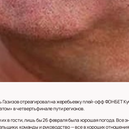
 Газизов отреагировал на жеребьевку плей-офф ФОНБЕТ Куб
том» в четвертьфинале пути регионов.
их в гости, лишь бы 26 февраля была хорошая погода. Все зн
ельщики, команды и руководство — все в хороших отношения