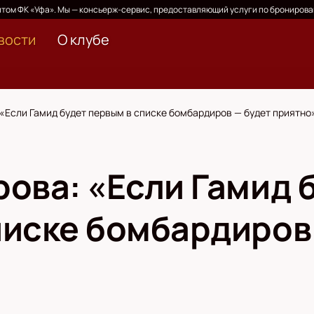
том ФК «Уфа». Мы — консьерж-сервис, предоставляющий услуги по бронирова
вости
О клубе
«Если Гамид будет первым в списке бомбардиров — будет приятно
рова: «Если Гамид 
писке бомбардиров