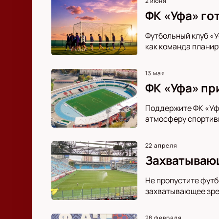
2 июня
ФК «Уфа» го
Футбольный клуб «У
как команда планир
13 мая
ФК «Уфа» пр
Поддержите ФК «Уфа
атмосферу спортивн
22 апреля
Захватывающ
Не пропустите футб
захватывающее зре
28 февраля