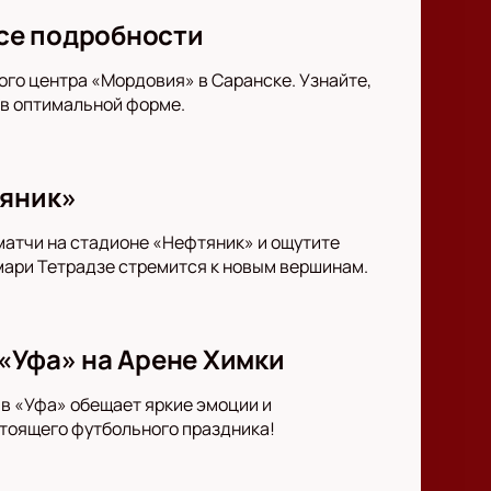
все подробности
ого центра «Мордовия» в Саранске. Узнайте,
 в оптимальной форме.
тяник»
матчи на стадионе «Нефтяник» и ощутите
мари Тетрадзе стремится к новым вершинам.
«Уфа» на Арене Химки
ив «Уфа» обещает яркие эмоции и
тоящего футбольного праздника!