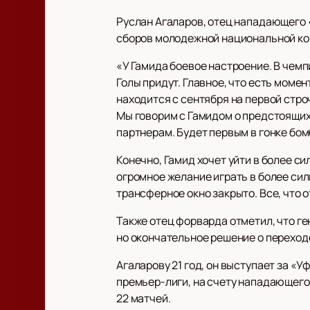
Руслан Агаларов, отец нападающего 
сборов молодежной национальной к
«У Гамида боевое настроение. В чемп
Голы придут. Главное, что есть моме
находится с сентября на первой строч
Мы говорим с Гамидом о предстоящих
партнерам. Будет первым в гонке бом
Конечно, Гамид хочет уйти в более с
огромное желание играть в более силь
трансферное окно закрыто. Все, что о
Также отец форварда отметил, что ге
но окончательное решение о переход
Агаларову 21 год, он выступает за «
премьер-лиги, на счету нападающего 
22 матчей.