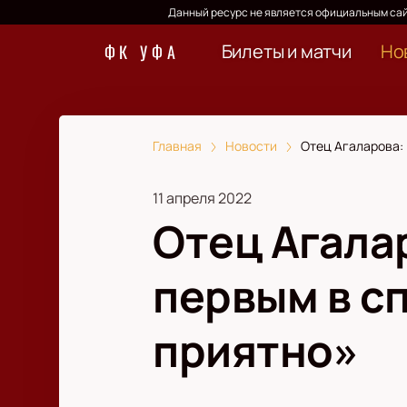
Данный ресурс не является официальным сай
Билеты и матчи
Но
ФК УФА
Главная
Новости
Отец Агаларова: 
11 апреля 2022
Отец Агала
первым в с
приятно»