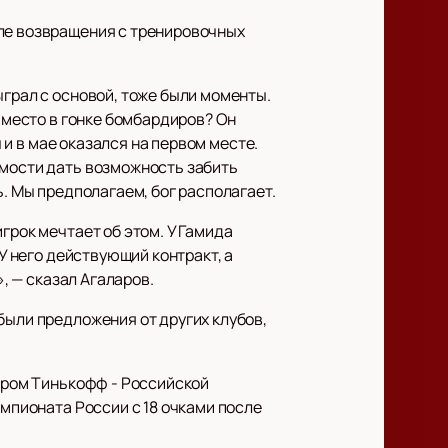
сле возвращения с тренировочных
ыграл с основой, тоже были моменты.
е место в гонке бомбардиров? Он
ы и в мае оказался на первом месте.
имости дать возможность забить
ь. Мы предполагаем, бог располагает.
грок мечтает об этом. У Гамида
 У него действующий контракт, а
», — сказал Агаларов.
 были предложения от других клубов,
диром Тинькофф - Российской
емпионата России с 18 очками после