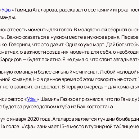
«
Уфы
» Гамида Агаларова, рассказал о состоянии игрока по
оманды.
ионате есть моменты для голов. В молодежной сборной он с
нты. Важно оказаться в нужном месте в нужное время. Перво
ке. Говорили, что это давит. Однако уже март. Дай бог, чтоб
 матчах, о важности создания момента для себя, о необход
бардиров — будет приятно. Я не думаю, что стоит загадыват
ильную команду и более сильный чемпионат. Любой молодой и
ной команде. Но в данное время об этом говорить не стоит.
т него зависит, он сделает. В первую очередь – для команды
ндиректор «
Уфы
» Шамиль Газизов признался, что по Гамиду
е будет за руководством клуба из Башкортостана.
Уфу» с января 2020 года. Агаларов является лучшим бомбар
14 голов. «Уфа» занимает 15-е место в турнирной таблице ч