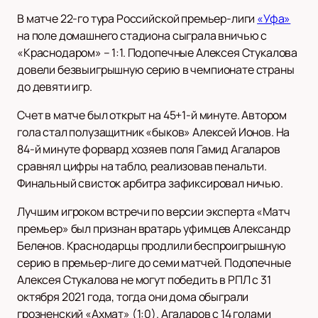
В матче 22-го тура Российской премьер-лиги
«Уфа»
на поле домашнего стадиона сыграла вничью с
«Краснодаром» – 1:1. Подопечные Алексея Стукалова
довели безвыигрышную серию в чемпионате страны
до девяти игр.
Счет в матче был открыт на 45+1-й минуте. Автором
гола стал полузащитник «быков» Алексей Ионов. На
84-й минуте форвард хозяев поля Гамид Агаларов
сравнял цифры на табло, реализовав пенальти.
Финальный свисток арбитра зафиксировал ничью.
Лучшим игроком встречи по версии эксперта «Матч
премьер» был признан вратарь уфимцев Александр
Беленов. Краснодарцы продлили беспроигрышную
серию в премьер-лиге до семи матчей. Подопечные
Алексея Стукалова не могут победить в РПЛ с 31
октября 2021 года, тогда они дома обыграли
грозненский «Ахмат» (1:0). Агаларов с 14 голами