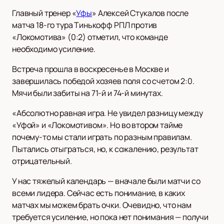
Главный тренер «
Уфы
» Алексей Стукалов после
матча 18-го тура Тинькофф РПЛ против
«Локомотива» (0:2) отметил, что команде
необходимо усиление.
Встреча прошла в воскресенье в Москве и
завершилась победой хозяев поля со счетом 2:0.
Мячи были забиты на 71-й и 74-й минутах.
«Абсолютно равная игра. Не увидел разницу между
«Уфой» и «Локомотивом». Но во втором тайме
почему-то мы стали играть по разным правилам.
Пытались отыграться, но, к сожалению, результат
отрицательный.
У нас тяжелый календарь — вначале были матчи со
всеми лидера. Сейчас есть понимание, в каких
матчах мы можем брать очки. Очевидно, что нам
требуется усиление, но пока нет понимания — получи