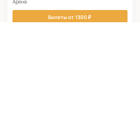
Арена
Билеты от
1300
₽
ФК УФА
Билеты и матчи
Новости