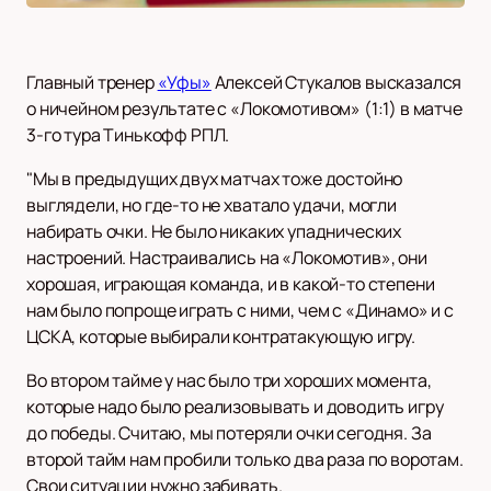
Главный тренер
«Уфы»
Алексей Стукалов высказался
о ничейном результате с «Локомотивом» (1:1) в матче
3-го тура Тинькофф РПЛ.
"Мы в предыдущих двух матчах тоже достойно
выглядели, но где-то не хватало удачи, могли
набирать очки. Не было никаких упаднических
настроений. Настраивались на «Локомотив», они
хорошая, играющая команда, и в какой-то степени
нам было попроще играть с ними, чем с «Динамо» и с
ЦСКА, которые выбирали контратакующую игру.
Во втором тайме у нас было три хороших момента,
которые надо было реализовывать и доводить игру
до победы. Считаю, мы потеряли очки сегодня. За
второй тайм нам пробили только два раза по воротам.
Свои ситуации нужно забивать.