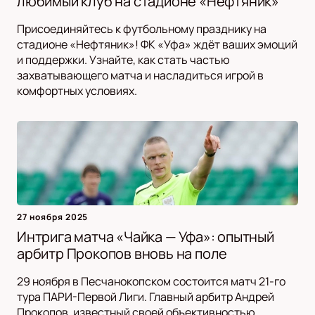
любимый клуб на стадионе «Нефтяник»
Присоединяйтесь к футбольному празднику на
стадионе «Нефтяник»! ФК «Уфа» ждёт ваших эмоций
и поддержки. Узнайте, как стать частью
захватывающего матча и насладиться игрой в
комфортных условиях.
27 ноября 2025
Интрига матча «Чайка — Уфа»: опытный
арбитр Прокопов вновь на поле
29 ноября в Песчанокопском состоится матч 21-го
тура ПАРИ-Первой Лиги. Главный арбитр Андрей
Прокопов, известный своей объективностью,