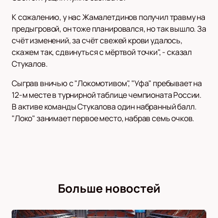
К сожалению, у нас Жамалетдинов получил травму на
предыгровой, он тоже планировался, но так вышло. За
счёт изменений, за счёт свежей крови удалось,
скажем так, сдвинуться с мёртвой точки", - сказал
Стукалов.
Сыграв вничью с "Локомотивом", "Уфа" пребывает на
12-м месте в турнирной таблице чемпионата России.
В активе команды Стукалова один набранный балл.
"Локо" занимает первое место, набрав семь очков.
Больше новостей