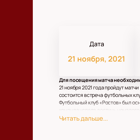
Дата
21 ноября, 2021
Для посещения матча необходим
21 ноября 2021 года пройдут матч
состоится встреча футбольных клу
Футбольный клуб «Ростов» был осн
команда успела достичь немалого:
европейской арене, став полуфина
Читать дальше...
Советского Союза и абсолютно вс
Футбольный клуб из столицы Респу
основан путем слияния двух други