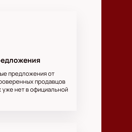
ыше РПЛ. Команда из Уфы не
 соперниками.
для команд! По динамике прошлых
поэтому нас ждёт по-настоящему
. Мы гарантируем 100%
сто забронируйте места, и они
редложения
ые предложения от
проверенных продавцов
х уже нет в официальной