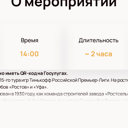
О мероприятии
Время
Длительность
14:00
~
2 часа
о иметь QR-код на Госулугах.
и 15-го тура игр Тинькофф Российской Премьер-Лиги. На рос
бов «Ростов» и «Уфа».
ован в 1930 году, как команда строителей завода «Ростсел
 обладатель Кубка России, финалист Суперкубка России, а 
листом Кубка Интертото. Клуб является участником 24-х ту
ех розыгрышей Кубка России.
блики Башкортостан под названием «Уфа» был основан 18 ф
х уфимских команд третьего дивизиона - Динамо и Таксиста.