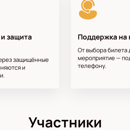
 и защита
Поддержка на 
От выбора билета 
мероприятие — под
через защищённые
телефону.
аняются и
и.
Участники