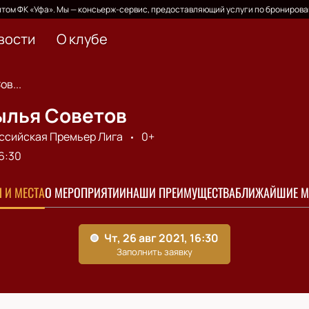
том ФК «Уфа». Мы — консьерж-сервис, предоставляющий услуги по бронирова
вости
О клубе
ов...
ылья Советов
ссийская Премьер Лига
0+
6:30
 И МЕСТА
О МЕРОПРИЯТИИ
НАШИ ПРЕИМУЩЕСТВА
БЛИЖАЙШИЕ М