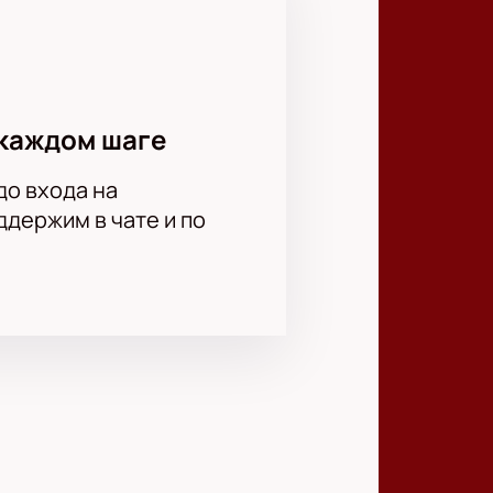
каждом шаге
до входа на
держим в чате и по