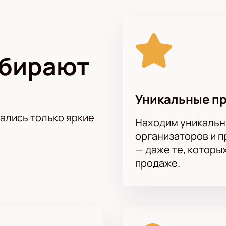
е отходя от экранов ваших мониторов. Просто выберите и о
ыбирают
Уникальные п
тались только яркие
Находим уникальн
организаторов и 
— даже те, которы
продаже.