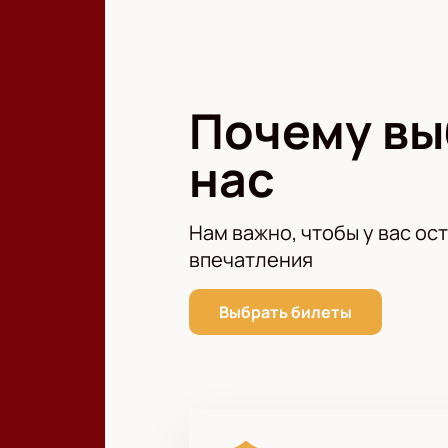
«Уфа» – «Крылья Советов» прямо н
стадионе.
Почему в
нас
Нам важно, чтобы у вас ос
впечатления
Выбрать билеты