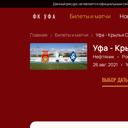
Данный ресурс не является официальным сай
Билеты и матчи
Но
ФК УФА
Главная
Билеты и матчи
Уфа - Крылья С
Уфа - Кр
Нефтяник
Ро
26 авг. 2021
1
ВЫБОР ДАТЫ