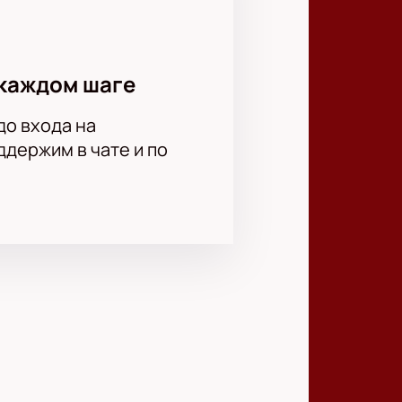
каждом шаге
до входа на
держим в чате и по