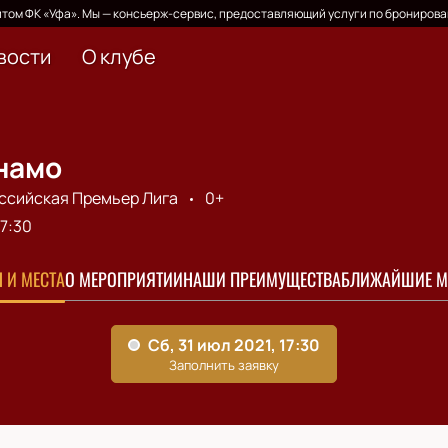
том ФК «Уфа». Мы — консьерж-сервис, предоставляющий услуги по бронирова
вости
О клубе
намо
ссийская Премьер Лига
0+
17:30
 И МЕСТА
О МЕРОПРИЯТИИ
НАШИ ПРЕИМУЩЕСТВА
БЛИЖАЙШИЕ М