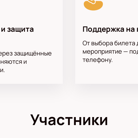
 и защита
Поддержка на 
От выбора билета 
мероприятие — под
через защищённые
телефону.
аняются и
и.
Участники