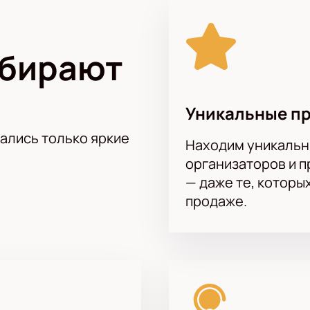
о считается 18.04.1923 года. «Бело-голубые» выступали во
ько один сезон российской премьер-лиги.
больных клубов России и один из самых успешных российски
ыбирают
, принимавший участие во всех чемпионатах высшего дивизи
тах России в высшем дивизионе, но по итогам сезона 2015/1
Уникальные п
тались только яркие
Находим уникальн
организаторов и 
— даже те, которы
продаже.