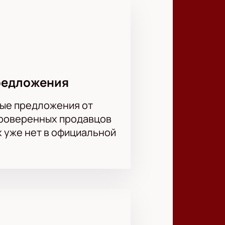
 всех сезонах высших лиг
х клубов по количеству титулов за
она СССР. До 2016 года
6 впервые его покинул. Затем, в
редложения
ые предложения от
проверенных продавцов
х уже нет в официальной