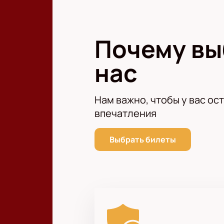
Днем основания московского Динам
чемпионата СССР и пропустили тол
«Динамо» — один из старейших фут
Почему в
всю историю. Один из двух клубов
участвовал также во всех чемпиона
нас
2018 году вновь вернулся в РФПЛ.
Нам важно, чтобы у вас ос
впечатления
Выбрать билеты